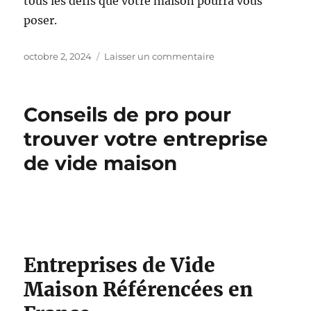
tous les défis que votre maison pourra vous
poser.
Publié
sur
octobre 2, 2024
Laisser un commentaire
le
Les
Outils
Essentiels
Conseils de pro pour
pour
un
trouver votre entreprise
Bricolage
de vide maison
Réussi
à
la
Maison
Entreprises de Vide
Maison Référencées en