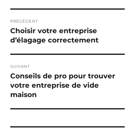
Navigation
PRÉCÉDENT
de
Choisir votre entreprise
Publication
précédente :
d’élagage correctement
l’article
SUIVANT
Conseils de pro pour trouver
Publication
suivante :
votre entreprise de vide
maison