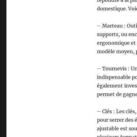
domestique. Voic
– Marteau : Outi
supports, ou en
ergonomique et r
modèle moyen, po
– Tournevis : Un
indispensable po
également inves
permet de gagner
– Clés : Les clés
pour serrer des é
ajustable est so
plusieurs format