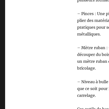
– Pinces : Une p
plier des matéri
pratiques pour se
métalliques.
– Mètre ruban : 
découper du bois
un mètre ruban d
bricolage.
– Niveau à bulle 
que ce soit pour
carrelage.
Ces outils de ba