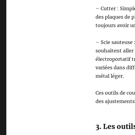
– Cutter : Simpl
des plaques de pl
toujours avoir u
– Scie sauteuse 
souhaitent aller 
électroportatif t
variées dans dif
métal léger.
Ces outils de co
des ajustements 
3. Les outil