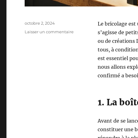
Publié
octobre 2, 2024
Le bricolage est 
le
sur
Laisser un commentaire
s’agisse de peti
Les
ou de créations D
Outils
tous, à conditio
Essentiels
pour
est essentiel pou
un
nous allons expl
Bricolage
confirmé a besoi
Réussi
à
la
Maison
1. La boî
Avant de se lance
constituer une bo
répondre à la pl